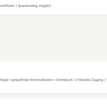
rtifiziert I Quereinstieg möglich
ttage I gewaltfreie Kommunikation I Onlinekurs I 3 Monate Zugang I