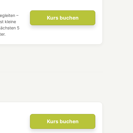
egleiten –
Kurs buchen
t kleine
nächsten 5
er.
Kurs buchen