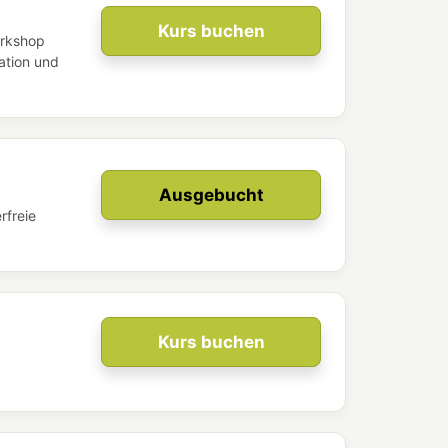
Kurs buchen
orkshop
kation und
Ausgebucht
rfreie
Kurs buchen