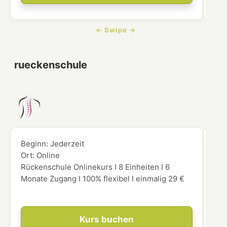
rueckenschule
Beginn:
Jederzeit
Beg
Ort:
Online
Ort
Rückenschule Onlinekurs I 8 Einheiten I 6
Hie
Monate Zugang I 100% flexibel I einmalig 29 €
Onl
für
Kurs buchen