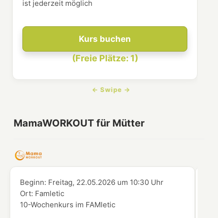
ist jederzeit möglich
Kurs buchen
(Freie Plätze: 1)
MamaWORKOUT für Mütter
Beginn:
Freitag, 22.05.2026
um
10:30 Uhr
Beg
Ort:
Famletic
Ort
10-Wochenkurs im FAMletic
10-