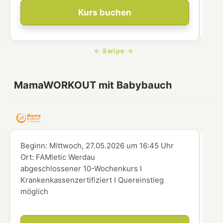
Kurs buchen
MamaWORKOUT mit Babybauch
Beginn:
Mittwoch, 27.05.2026
um
16:45 Uhr
Beg
Ort:
FAMletic Werdau
Ort
abgeschlossener 10-Wochenkurs I
abg
Krankenkassenzertifiziert I Quereinstieg
Kra
möglich
mög