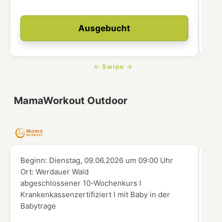
Ausgebucht
MamaWorkout Outdoor
Beginn:
Dienstag, 09.06.2026
um
09:00 Uhr
Beg
Ort:
Werdauer Wald
Ort
abgeschlossener 10-Wochenkurs I
abg
Krankenkassenzertifiziert I mit Baby in der
Kra
Babytrage
Kin