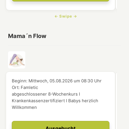
Mama´n Flow
Beginn:
Mittwoch, 05.08.2026
um
08:30 Uhr
Beg
Ort:
Famletic
Ort
abgeschlossener 8-Wochenkurs I
abg
Krankenkassenzertifiziert I Babys herzlich
Kra
Willkommen
Wi
Ausgebucht