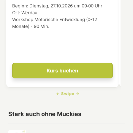
Beginn:
Dienstag, 27.10.2026
um
09:00 Uhr
Beg
Ort:
Werdau
Ort
Workshop Motorische Entwicklung (0-12
In 
Monate) - 90 Min.
übe
Enk
ver
dei
Ent
Kurs buchen
Stark auch ohne Muckies