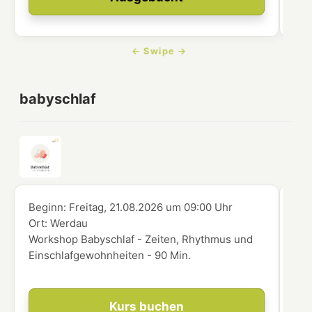
babyschlaf
Beginn:
Freitag, 21.08.2026
um
09:00 Uhr
Beg
Ort:
Werdau
Ort
Workshop Babyschlaf - Zeiten, Rhythmus und
Wor
Einschlafgewohnheiten - 90 Min.
die
Kurs buchen