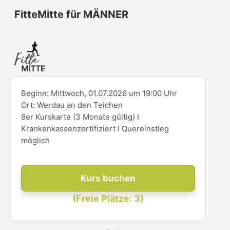
FitteMitte für MÄNNER
Beginn:
Mittwoch, 01.07.2026
um
19:00 Uhr
Beg
Ort:
Werdau an den Teichen
Ort
8er Kurskarte (3 Monate gültig) I
8er
Krankenkassenzertifiziert I Quereinstieg
Kra
möglich
mög
Kurs buchen
(Freie Plätze: 3)