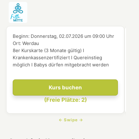
Beginn:
Donnerstag, 02.07.2026
um
09:00 Uhr
Beg
Ort:
Werdau
Ort
8er Kurskarte (3 Monate gültig) I
8er
Krankenkassenzertifiziert I Quereinstieg
Kra
möglich I Babys dürfen mitgebracht werden
mög
Kurs buchen
(Freie Plätze: 2)