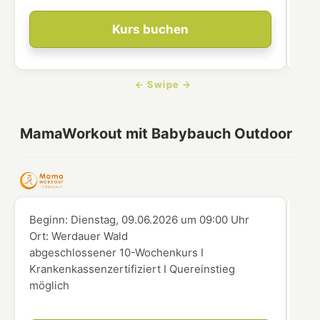
Kurs buchen
MamaWorkout mit Babybauch Outdoor
Beginn:
Dienstag, 09.06.2026
um
09:00 Uhr
Beg
Ort:
Werdauer Wald
Ort
abgeschlossener 10-Wochenkurs I
abg
Krankenkassenzertifiziert I Quereinstieg
Kra
möglich
mög