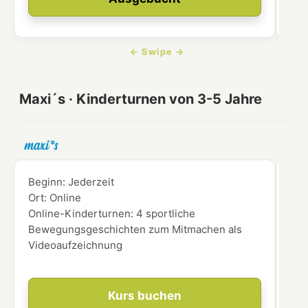
Maxi´s · Kinderturnen von 3-5 Jahre
Beginn:
Jederzeit
Beg
Ort:
Online
Ort
Online-Kinderturnen: 4 sportliche
für
Bewegungsgeschichten zum Mitmachen als
Videoaufzeichnung
Kurs buchen