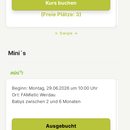
Kurs buchen
(Freie Plätze: 3)
Mini´s
Beginn:
Montag, 29.06.2026
um
10:00 Uhr
Beg
Ort:
FAMletic Werdau
Ort
Babys zwischen 2 und 6 Monaten
Bab
Ausgebucht