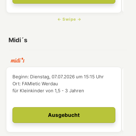
Midi´s
Beginn:
Dienstag, 07.07.2026
um
15:15 Uhr
Beg
Ort:
FAMletic Werdau
Ort
für Kleinkinder von 1,5 - 3 Jahren
abg
zer
Ausgebucht