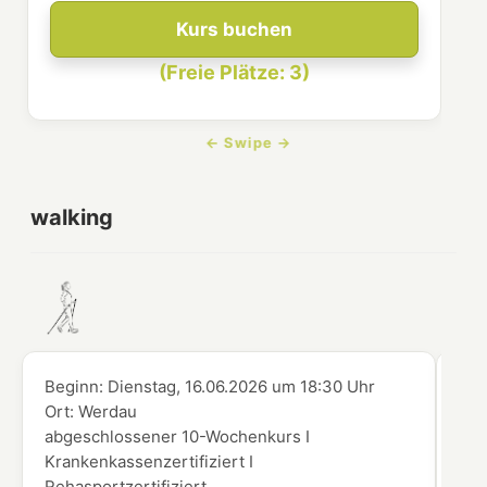
Kurs buchen
(Freie Plätze: 3)
walking
Beginn:
Dienstag, 16.06.2026
um
18:30 Uhr
Beg
Ort:
Werdau
Ort
abgeschlossener 10-Wochenkurs I
abg
Krankenkassenzertifiziert I
Kra
Rehasportzertifiziert
Reh