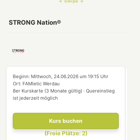
STRONG Nation®
Beginn:
Mittwoch, 24.06.2026
um
19:15 Uhr
Beg
Ort:
FAMletic Werdau
Ort
8er Kurskarte (3 Monate gültig) · Quereinstieg
8er
ist jederzeit möglich
ist
Kurs buchen
(Freie Plätze: 2)