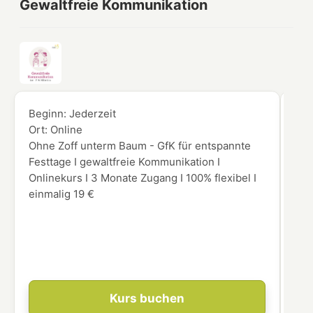
Gewaltfreie Kommunikation
Beginn:
Jederzeit
Beg
Ort:
Online
Ort
Ohne Zoff unterm Baum - GfK für entspannte
Möc
Festtage I gewaltfreie Kommunikation I
Aug
Onlinekurs I 3 Monate Zugang I 100% flexibel I
Vor
einmalig 19 €
gen
int
Ein
leg
res
Kurs buchen