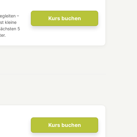
egleiten –
Kurs buchen
t kleine
nächsten 5
er.
Kurs buchen