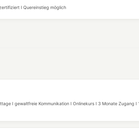
rtifiziert I Quereinstieg möglich
ttage I gewaltfreie Kommunikation I Onlinekurs I 3 Monate Zugang I