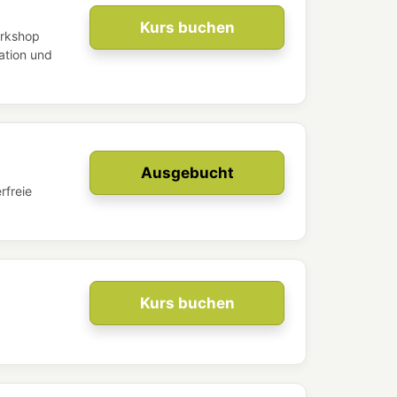
Kurs buchen
orkshop
kation und
Ausgebucht
rfreie
Kurs buchen