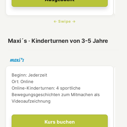
Maxi´s · Kinderturnen von 3-5 Jahre
Beginn:
Jederzeit
Beg
Ort:
Online
Ort
Online-Kinderturnen: 4 sportliche
für
Bewegungsgeschichten zum Mitmachen als
Videoaufzeichnung
Kurs buchen