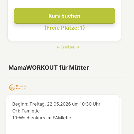
Kurs buchen
(Freie Plätze: 1)
MamaWORKOUT für Mütter
Beginn:
Freitag, 22.05.2026
um
10:30 Uhr
Beg
Ort:
Famletic
Ort
10-Wochenkurs im FAMletic
10-