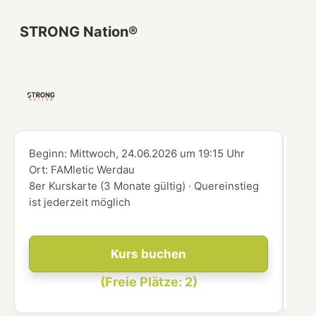
STRONG Nation®
Beginn:
Mittwoch, 24.06.2026
um
19:15 Uhr
Beg
Ort:
FAMletic Werdau
Ort
8er Kurskarte (3 Monate gültig) · Quereinstieg
8er
ist jederzeit möglich
ist
Kurs buchen
(Freie Plätze: 2)