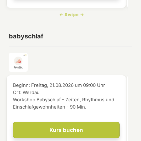
babyschlaf
Beginn:
Freitag, 21.08.2026
um
09:00 Uhr
Beg
Ort:
Werdau
Ort
Workshop Babyschlaf - Zeiten, Rhythmus und
Wor
Einschlafgewohnheiten - 90 Min.
die
Kurs buchen