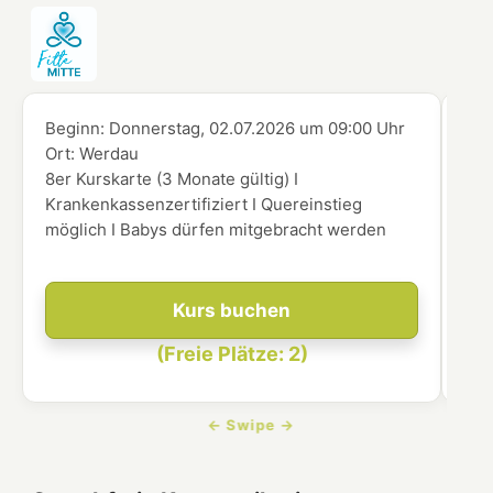
Beginn:
Donnerstag, 02.07.2026
um
09:00 Uhr
Beg
Ort:
Werdau
Ort
8er Kurskarte (3 Monate gültig) I
8er
Krankenkassenzertifiziert I Quereinstieg
Kra
möglich I Babys dürfen mitgebracht werden
mög
Kurs buchen
(Freie Plätze: 2)