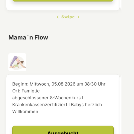
Mama´n Flow
Beginn:
Mittwoch, 05.08.2026
um
08:30 Uhr
Beg
Ort:
Famletic
Ort
abgeschlossener 8-Wochenkurs I
abg
Krankenkassenzertifiziert I Babys herzlich
Kra
Willkommen
Wi
Ausgebucht