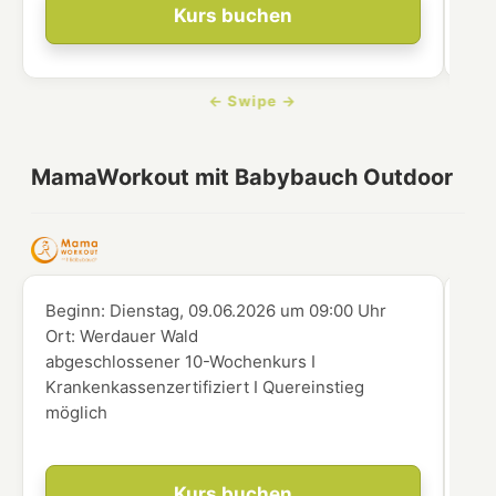
Kurs buchen
MamaWorkout mit Babybauch Outdoor
Beginn:
Dienstag, 09.06.2026
um
09:00 Uhr
Beg
Ort:
Werdauer Wald
Ort
abgeschlossener 10-Wochenkurs I
abg
Krankenkassenzertifiziert I Quereinstieg
Kra
möglich
mög
Kurs buchen