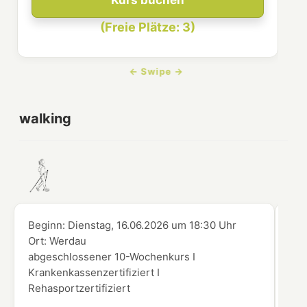
Kurs buchen
(Freie Plätze: 3)
walking
Beginn:
Dienstag, 16.06.2026
um
18:30 Uhr
Beg
Ort:
Werdau
Ort
abgeschlossener 10-Wochenkurs I
abg
Krankenkassenzertifiziert I
Kra
Rehasportzertifiziert
Reh