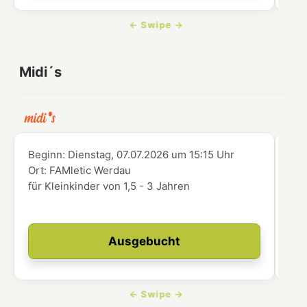
Midi´s
Beginn:
Dienstag, 07.07.2026
um
15:15 Uhr
Beg
Ort:
FAMletic Werdau
Ort
für Kleinkinder von 1,5 - 3 Jahren
abg
zer
Ausgebucht