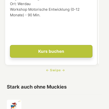
Ort:
Werdau
Ort
Workshop Motorische Entwicklung (0-12
In 
Monate) - 90 Min.
übe
Enk
ver
dei
Ent
Kurs buchen
Stark auch ohne Muckies