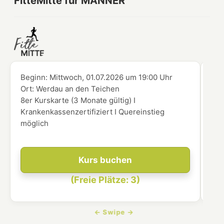
FitteMitte für MÄNNER
Beginn:
Mittwoch, 01.07.2026
um
19:00 Uhr
Beg
Ort:
Werdau an den Teichen
Ort
8er Kurskarte (3 Monate gültig) I
8er
Krankenkassenzertifiziert I Quereinstieg
Kra
möglich
mög
Kurs buchen
(Freie Plätze: 3)