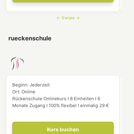
rueckenschule
Beginn:
Jederzeit
Beg
Ort:
Online
Ort
Rückenschule Onlinekurs I 8 Einheiten I 6
Du 
Monate Zugang I 100% flexibel I einmalig 29 €
Vid
für
Kurs buchen