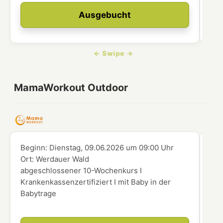
Ausgebucht
MamaWorkout Outdoor
Beginn:
Dienstag, 09.06.2026
um
09:00 Uhr
Beg
Ort:
Werdauer Wald
Ort
abgeschlossener 10-Wochenkurs I
abg
Krankenkassenzertifiziert I mit Baby in der
Kra
Babytrage
Kin