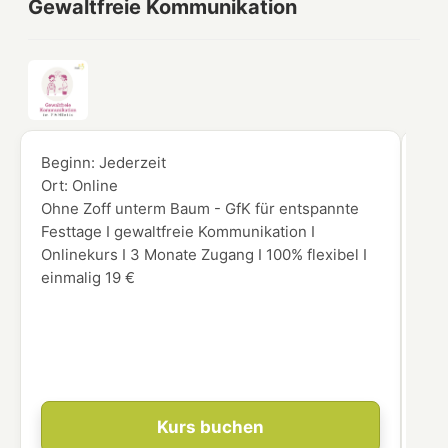
Gewaltfreie Kommunikation
Beginn:
Jederzeit
Beg
Ort:
Online
Ort
Ohne Zoff unterm Baum - GfK für entspannte
Möc
Festtage I gewaltfreie Kommunikation I
Aug
Onlinekurs I 3 Monate Zugang I 100% flexibel I
Vor
einmalig 19 €
gen
int
Ein
leg
res
Kurs buchen