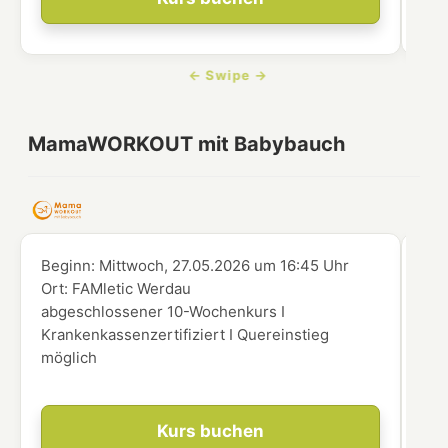
MamaWORKOUT mit Babybauch
Beginn:
Mittwoch, 27.05.2026
um
16:45 Uhr
Beg
Ort:
FAMletic Werdau
Ort
abgeschlossener 10-Wochenkurs I
abg
Krankenkassenzertifiziert I Quereinstieg
Kra
möglich
mög
Kurs buchen