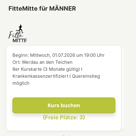
FitteMitte für MÄNNER
Beginn:
Mittwoch, 01.07.2026
um
19:00 Uhr
Beg
Ort:
Werdau an den Teichen
Ort
8er Kurskarte (3 Monate gültig) I
8er
Krankenkassenzertifiziert I Quereinstieg
Kra
möglich
mög
Kurs buchen
(Freie Plätze: 3)