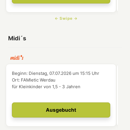
Midi´s
Beginn:
Dienstag, 07.07.2026
um
15:15 Uhr
Beg
Ort:
FAMletic Werdau
Ort
für Kleinkinder von 1,5 - 3 Jahren
abg
zer
Ausgebucht