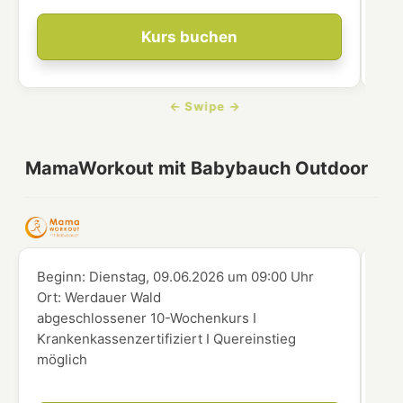
Kurs buchen
MamaWorkout mit Babybauch Outdoor
Beginn:
Dienstag, 09.06.2026
um
09:00 Uhr
Beg
Ort:
Werdauer Wald
Ort
abgeschlossener 10-Wochenkurs I
abg
Krankenkassenzertifiziert I Quereinstieg
Kra
möglich
mög