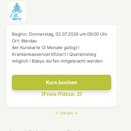
Beginn:
Donnerstag, 02.07.2026
um
09:00 Uhr
Beg
Ort:
Werdau
Ort
8er Kurskarte (3 Monate gültig) I
8er
Krankenkassenzertifiziert I Quereinstieg
Kra
möglich I Babys dürfen mitgebracht werden
mög
Kurs buchen
(Freie Plätze: 2)