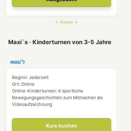
Maxi´s · Kinderturnen von 3-5 Jahre
Beginn:
Jederzeit
Beg
Ort:
Online
Ort
Online-Kinderturnen: 4 sportliche
für
Bewegungsgeschichten zum Mitmachen als
Videoaufzeichnung
Kurs buchen