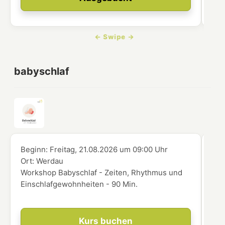
babyschlaf
Beginn:
Freitag, 21.08.2026
um
09:00 Uhr
Beg
Ort:
Werdau
Ort
Workshop Babyschlaf - Zeiten, Rhythmus und
Wor
Einschlafgewohnheiten - 90 Min.
die
Kurs buchen