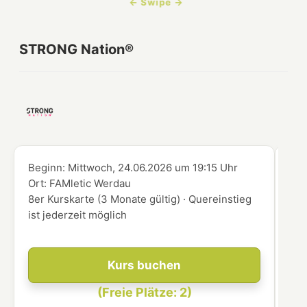
STRONG Nation®
Beginn:
Mittwoch, 24.06.2026
um
19:15 Uhr
Beg
Ort:
FAMletic Werdau
Ort
8er Kurskarte (3 Monate gültig) · Quereinstieg
8er
ist jederzeit möglich
ist
Kurs buchen
(Freie Plätze: 2)