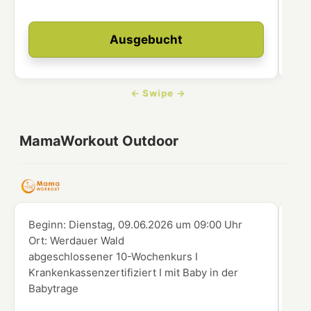
Ausgebucht
MamaWorkout Outdoor
Beginn:
Dienstag, 09.06.2026
um
09:00 Uhr
Beg
Ort:
Werdauer Wald
Ort
abgeschlossener 10-Wochenkurs I
abg
Krankenkassenzertifiziert I mit Baby in der
Kra
Babytrage
Kin