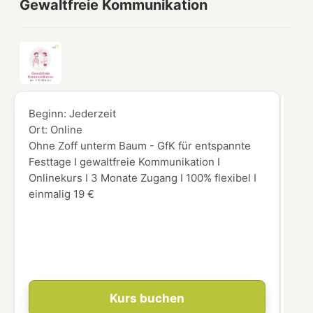
Gewaltfreie Kommunikation
Beginn:
Jederzeit
Beg
Ort:
Online
Ort
Ohne Zoff unterm Baum - GfK für entspannte
Möc
Festtage I gewaltfreie Kommunikation I
Aug
Onlinekurs I 3 Monate Zugang I 100% flexibel I
Vor
einmalig 19 €
gen
int
Ein
leg
res
Kurs buchen