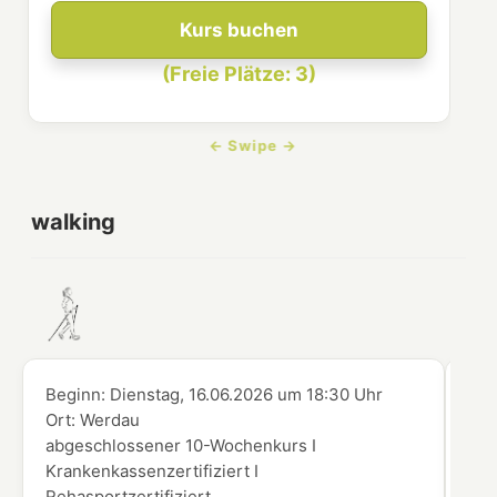
Kurs buchen
(Freie Plätze: 3)
walking
Beginn:
Dienstag, 16.06.2026
um
18:30 Uhr
Beg
Ort:
Werdau
Ort
abgeschlossener 10-Wochenkurs I
abg
Krankenkassenzertifiziert I
Kra
Rehasportzertifiziert
Reh