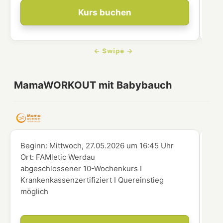
Kurs buchen
MamaWORKOUT mit Babybauch
Beginn:
Mittwoch, 27.05.2026
um
16:45 Uhr
Beg
Ort:
FAMletic Werdau
Ort
abgeschlossener 10-Wochenkurs I
abg
Krankenkassenzertifiziert I Quereinstieg
Kra
möglich
mög