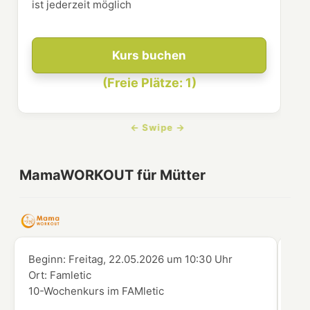
ist jederzeit möglich
Kurs buchen
(Freie Plätze: 1)
MamaWORKOUT für Mütter
Beginn:
Freitag, 22.05.2026
um
10:30 Uhr
Beg
Ort:
Famletic
Ort
10-Wochenkurs im FAMletic
10-