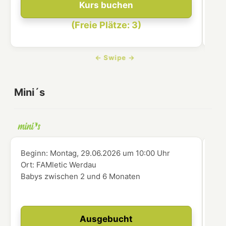
Kurs buchen
(Freie Plätze: 3)
Mini´s
Beginn:
Montag, 29.06.2026
um
10:00 Uhr
Beg
Ort:
FAMletic Werdau
Ort
Babys zwischen 2 und 6 Monaten
Bab
Ausgebucht