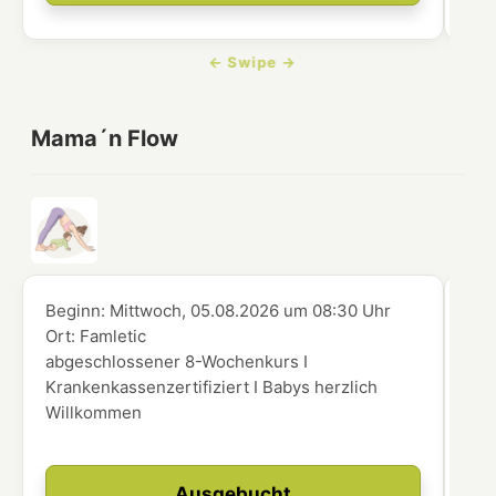
Mama´n Flow
Beginn:
Mittwoch, 05.08.2026
um
08:30 Uhr
Beg
Ort:
Famletic
Ort
abgeschlossener 8-Wochenkurs I
abg
Krankenkassenzertifiziert I Babys herzlich
Kra
Willkommen
Wi
Ausgebucht