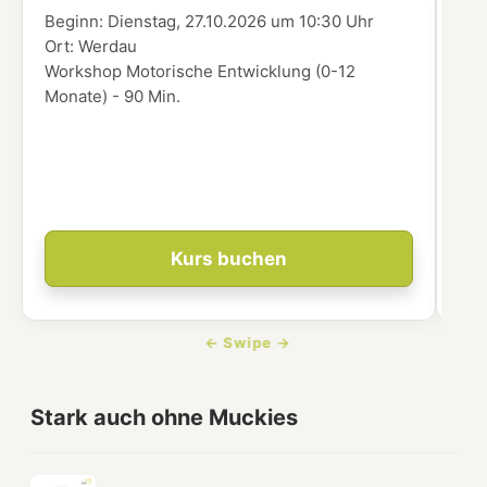
Beginn:
Dienstag, 27.10.2026
um
10:30 Uhr
Beg
Ort:
Werdau
Ort
Workshop Motorische Entwicklung (0-12
In 
Monate) - 90 Min.
übe
Enk
ver
dei
Ent
Kurs buchen
Stark auch ohne Muckies