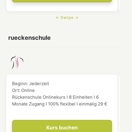
rueckenschule
Beginn:
Jederzeit
Beg
Ort:
Online
Ort
Rückenschule Onlinekurs I 8 Einheiten I 6
Hie
Monate Zugang I 100% flexibel I einmalig 29 €
Onl
für
Kurs buchen