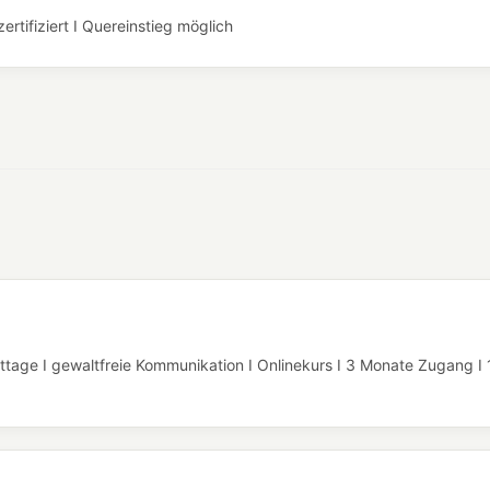
rtifiziert I Quereinstieg möglich
ttage I gewaltfreie Kommunikation I Onlinekurs I 3 Monate Zugang I