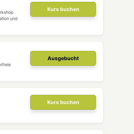
Kurs buchen
orkshop
kation und
Ausgebucht
rfreie
Kurs buchen