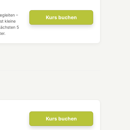
egleiten –
Kurs buchen
t kleine
nächsten 5
er.
Kurs buchen