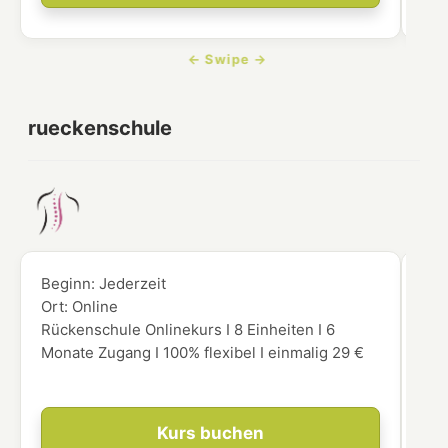
rueckenschule
Beginn:
Jederzeit
Beg
Ort:
Online
Ort
Rückenschule Onlinekurs I 8 Einheiten I 6
Hie
Monate Zugang I 100% flexibel I einmalig 29 €
Onl
für
Kurs buchen