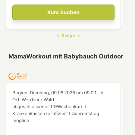
Kurs buchen
MamaWorkout mit Babybauch Outdoor
Beginn:
Dienstag, 09.06.2026
um
09:00 Uhr
Beg
Ort:
Werdauer Wald
Ort
abgeschlossener 10-Wochenkurs I
abg
Krankenkassenzertifiziert I Quereinstieg
Kra
möglich
mög