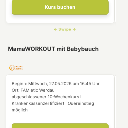
Kurs buchen
MamaWORKOUT mit Babybauch
Beginn:
Mittwoch, 27.05.2026
um
16:45 Uhr
Beg
Ort:
FAMletic Werdau
Ort
abgeschlossener 10-Wochenkurs I
abg
Krankenkassenzertifiziert I Quereinstieg
Kra
möglich
mög