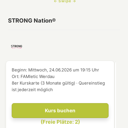
STRONG Nation®
Beginn:
Mittwoch, 24.06.2026
um
19:15 Uhr
Beg
Ort:
FAMletic Werdau
Ort
8er Kurskarte (3 Monate gültig) · Quereinstieg
8er
ist jederzeit möglich
ist
Kurs buchen
(Freie Plätze: 2)