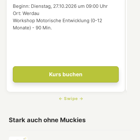
Beginn:
Dienstag, 27.10.2026
um
09:00 Uhr
Beg
Ort:
Werdau
Ort
Workshop Motorische Entwicklung (0-12
In 
Monate) - 90 Min.
übe
Enk
ver
dei
Ent
Kurs buchen
Stark auch ohne Muckies