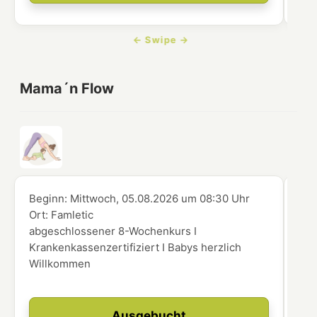
Mama´n Flow
Beginn:
Mittwoch, 05.08.2026
um
08:30 Uhr
Beg
Ort:
Famletic
Ort
abgeschlossener 8-Wochenkurs I
abg
Krankenkassenzertifiziert I Babys herzlich
Kra
Willkommen
Wi
Ausgebucht