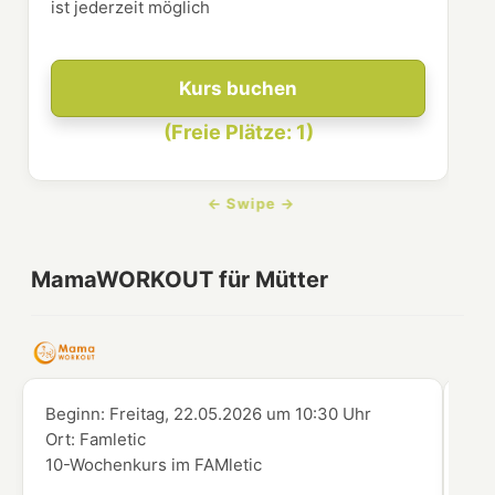
ist jederzeit möglich
Kurs buchen
(Freie Plätze: 1)
MamaWORKOUT für Mütter
Beginn:
Freitag, 22.05.2026
um
10:30 Uhr
Beg
Ort:
Famletic
Ort
10-Wochenkurs im FAMletic
10-