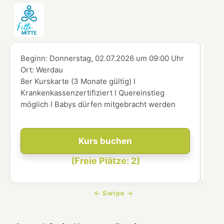
Beginn:
Donnerstag, 02.07.2026
um
09:00 Uhr
Beg
Ort:
Werdau
Ort
8er Kurskarte (3 Monate gültig) I
8er
Krankenkassenzertifiziert I Quereinstieg
Kra
möglich I Babys dürfen mitgebracht werden
mög
Kurs buchen
(Freie Plätze: 2)