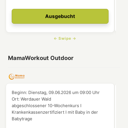
Ausgebucht
MamaWorkout Outdoor
Beginn:
Dienstag, 09.06.2026
um
09:00 Uhr
Beg
Ort:
Werdauer Wald
Ort
abgeschlossener 10-Wochenkurs I
abg
Krankenkassenzertifiziert I mit Baby in der
Kra
Babytrage
Kin