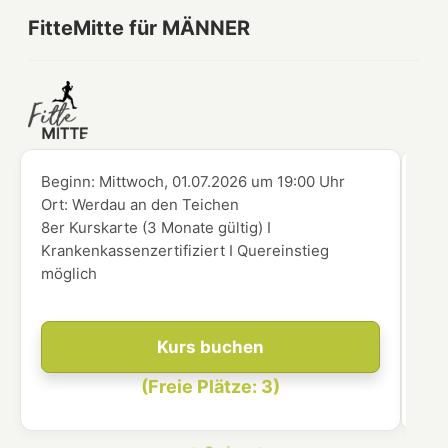
FitteMitte für MÄNNER
Beginn:
Mittwoch, 01.07.2026
um
19:00 Uhr
Beg
Ort:
Werdau an den Teichen
Ort
8er Kurskarte (3 Monate gültig) I
8er
Krankenkassenzertifiziert I Quereinstieg
Kra
möglich
mög
Kurs buchen
(Freie Plätze: 3)