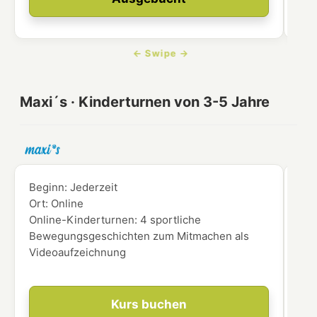
Maxi´s · Kinderturnen von 3-5 Jahre
Beginn:
Jederzeit
Beg
Ort:
Online
Ort
Online-Kinderturnen: 4 sportliche
für
Bewegungsgeschichten zum Mitmachen als
Videoaufzeichnung
Kurs buchen