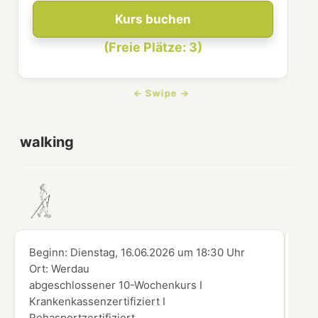
Kurs buchen
(Freie Plätze: 3)
walking
Beginn:
Dienstag, 16.06.2026
um
18:30 Uhr
Beg
Ort:
Werdau
Ort
abgeschlossener 10-Wochenkurs I
abg
Krankenkassenzertifiziert I
Kra
Rehasportzertifiziert
Reh