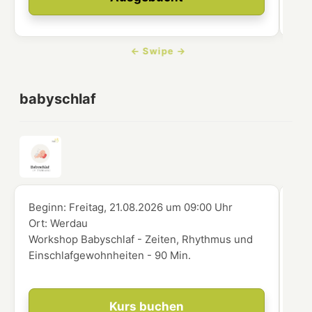
babyschlaf
Beginn:
Freitag, 21.08.2026
um
09:00 Uhr
Beg
Ort:
Werdau
Ort
Workshop Babyschlaf - Zeiten, Rhythmus und
Wor
Einschlafgewohnheiten - 90 Min.
die
Kurs buchen