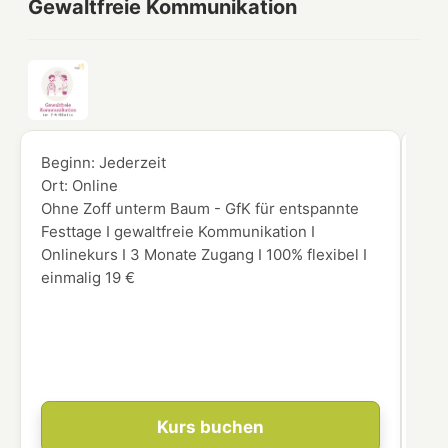
Gewaltfreie Kommunikation
Beginn:
Jederzeit
Beg
Ort:
Online
Ort
Ohne Zoff unterm Baum - GfK für entspannte
Möc
Festtage I gewaltfreie Kommunikation I
Aug
Onlinekurs I 3 Monate Zugang I 100% flexibel I
Vor
einmalig 19 €
gen
int
Ein
leg
res
Kurs buchen