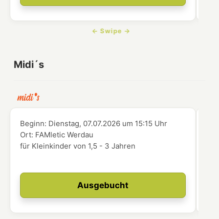
Midi´s
Beginn:
Dienstag, 07.07.2026
um
15:15 Uhr
Beg
Ort:
FAMletic Werdau
Ort
für Kleinkinder von 1,5 - 3 Jahren
abg
zer
Ausgebucht