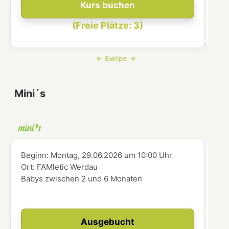
Kurs buchen
(Freie Plätze: 3)
Mini´s
Beginn:
Montag, 29.06.2026
um
10:00 Uhr
Beg
Ort:
FAMletic Werdau
Ort
Babys zwischen 2 und 6 Monaten
Bab
Ausgebucht