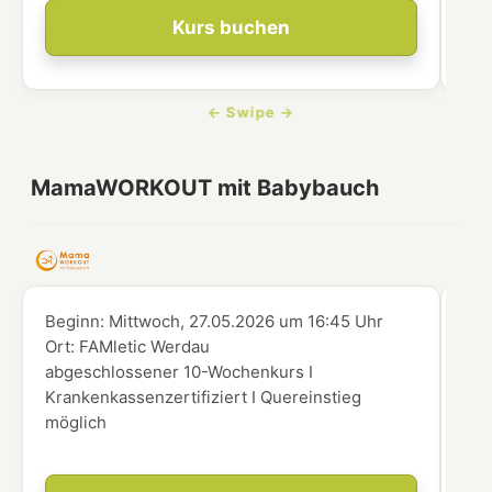
Kurs buchen
MamaWORKOUT mit Babybauch
Beginn:
Mittwoch, 27.05.2026
um
16:45 Uhr
Beg
Ort:
FAMletic Werdau
Ort
abgeschlossener 10-Wochenkurs I
abg
Krankenkassenzertifiziert I Quereinstieg
Kra
möglich
mög