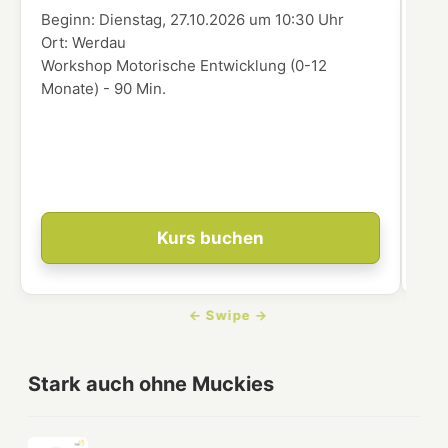
Beginn:
Dienstag, 27.10.2026
um
10:30 Uhr
Beg
Ort:
Werdau
Ort
Workshop Motorische Entwicklung (0-12
In 
Monate) - 90 Min.
übe
Enk
ver
dei
Ent
Kurs buchen
Stark auch ohne Muckies