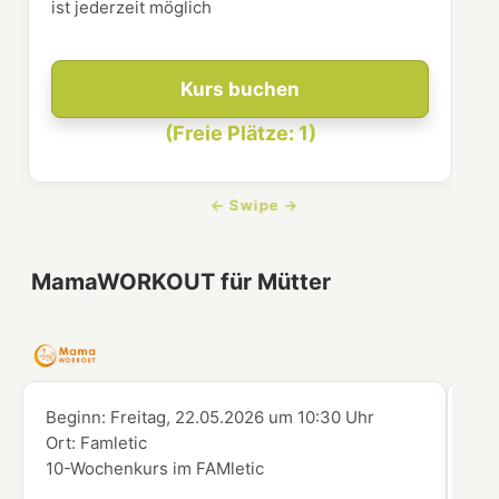
ist jederzeit möglich
Kurs buchen
(Freie Plätze: 1)
MamaWORKOUT für Mütter
Beginn:
Freitag, 22.05.2026
um
10:30 Uhr
Beg
Ort:
Famletic
Ort
10-Wochenkurs im FAMletic
10-