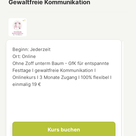
Gewaltfreie Kommunikation
Beginn:
Jederzeit
Beg
Ort:
Online
Ort
Ohne Zoff unterm Baum - GfK für entspannte
Möc
Festtage I gewaltfreie Kommunikation I
Aug
Onlinekurs I 3 Monate Zugang I 100% flexibel I
Vor
einmalig 19 €
gen
int
Ein
leg
res
Kurs buchen