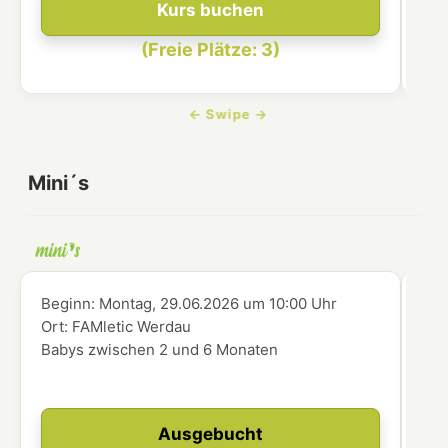
Kurs buchen
(Freie Plätze: 3)
Mini´s
Beginn:
Montag, 29.06.2026
um
10:00 Uhr
Beg
Ort:
FAMletic Werdau
Ort
Babys zwischen 2 und 6 Monaten
Bab
Ausgebucht