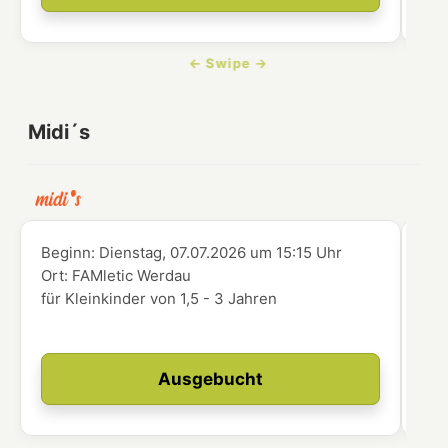
Midi´s
Beginn:
Dienstag, 07.07.2026
um
15:15 Uhr
Beg
Ort:
FAMletic Werdau
Ort
für Kleinkinder von 1,5 - 3 Jahren
abg
zer
Ausgebucht