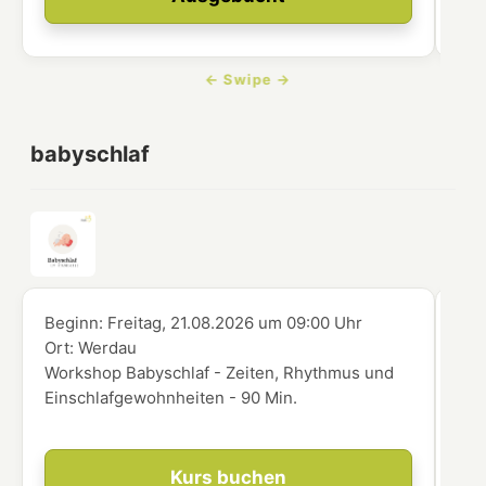
babyschlaf
Beginn:
Freitag, 21.08.2026
um
09:00 Uhr
Beg
Ort:
Werdau
Ort
Workshop Babyschlaf - Zeiten, Rhythmus und
Wor
Einschlafgewohnheiten - 90 Min.
die
Kurs buchen