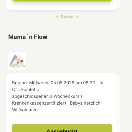
Mama´n Flow
Beginn:
Mittwoch, 05.08.2026
um
08:30 Uhr
Beg
Ort:
Famletic
Ort
abgeschlossener 8-Wochenkurs I
abg
Krankenkassenzertifiziert I Babys herzlich
Kra
Willkommen
Wi
Ausgebucht