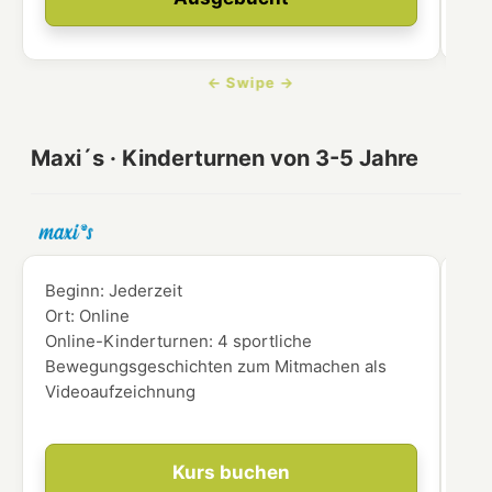
Maxi´s · Kinderturnen von 3-5 Jahre
Beginn:
Jederzeit
Beg
Ort:
Online
Ort
Online-Kinderturnen: 4 sportliche
für
Bewegungsgeschichten zum Mitmachen als
Videoaufzeichnung
Kurs buchen