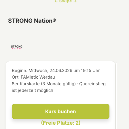
STRONG Nation®
Beginn:
Mittwoch, 24.06.2026
um
19:15 Uhr
Beg
Ort:
FAMletic Werdau
Ort
8er Kurskarte (3 Monate gültig) · Quereinstieg
8er
ist jederzeit möglich
ist
Kurs buchen
(Freie Plätze: 2)