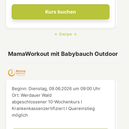
Kurs buchen
MamaWorkout mit Babybauch Outdoor
Beginn:
Dienstag, 09.06.2026
um
09:00 Uhr
Beg
Ort:
Werdauer Wald
Ort
abgeschlossener 10-Wochenkurs I
abg
Krankenkassenzertifiziert I Quereinstieg
Kra
möglich
mög