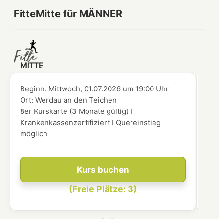
FitteMitte für MÄNNER
Beginn:
Mittwoch, 01.07.2026
um
19:00 Uhr
Beg
Ort:
Werdau an den Teichen
Ort
8er Kurskarte (3 Monate gültig) I
8er
Krankenkassenzertifiziert I Quereinstieg
Kra
möglich
mög
Kurs buchen
(Freie Plätze: 3)