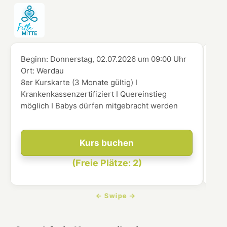
Beginn:
Donnerstag, 02.07.2026
um
09:00 Uhr
Beg
Ort:
Werdau
Ort
8er Kurskarte (3 Monate gültig) I
8er
Krankenkassenzertifiziert I Quereinstieg
Kra
möglich I Babys dürfen mitgebracht werden
mög
Kurs buchen
(Freie Plätze: 2)