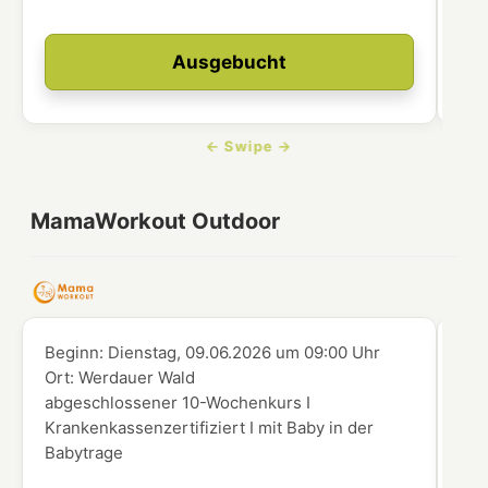
Ausgebucht
MamaWorkout Outdoor
Beginn:
Dienstag, 09.06.2026
um
09:00 Uhr
Beg
Ort:
Werdauer Wald
Ort
abgeschlossener 10-Wochenkurs I
abg
Krankenkassenzertifiziert I mit Baby in der
Kra
Babytrage
Kin