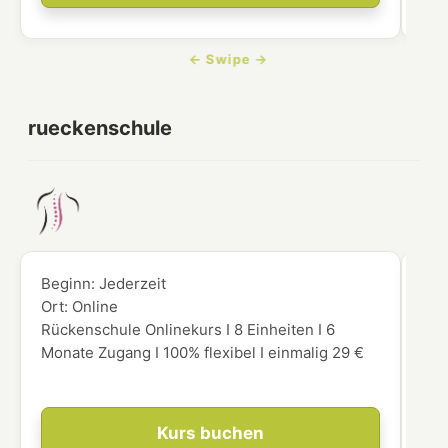
rueckenschule
Beginn:
Jederzeit
Beg
Ort:
Online
Ort
Rückenschule Onlinekurs I 8 Einheiten I 6
Hie
Monate Zugang I 100% flexibel I einmalig 29 €
Onl
für
Kurs buchen