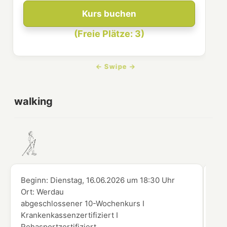
Kurs buchen
(Freie Plätze: 3)
walking
Beginn:
Dienstag, 16.06.2026
um
18:30 Uhr
Beg
Ort:
Werdau
Ort
abgeschlossener 10-Wochenkurs I
abg
Krankenkassenzertifiziert I
Kra
Rehasportzertifiziert
Reh