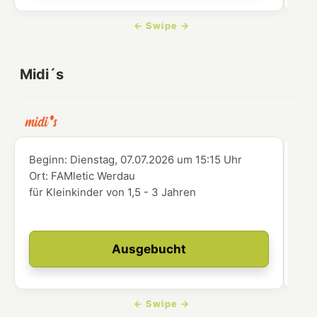
Midi´s
Beginn:
Dienstag, 07.07.2026
um
15:15 Uhr
Beg
Ort:
FAMletic Werdau
Ort
für Kleinkinder von 1,5 - 3 Jahren
abg
zer
Ausgebucht