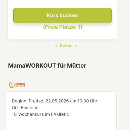
Kurs buchen
(Freie Plätze: 1)
MamaWORKOUT für Mütter
Beginn:
Freitag, 22.05.2026
um
10:30 Uhr
Beg
Ort:
Famletic
Ort
10-Wochenkurs im FAMletic
10-