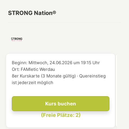
STRONG Nation®
Beginn:
Mittwoch, 24.06.2026
um
19:15 Uhr
Beg
Ort:
FAMletic Werdau
Ort
8er Kurskarte (3 Monate gültig) · Quereinstieg
8er
ist jederzeit möglich
ist
Kurs buchen
(Freie Plätze: 2)