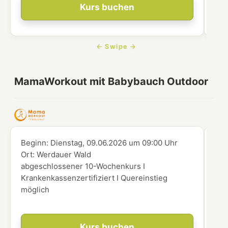
Kurs buchen
MamaWorkout mit Babybauch Outdoor
Beginn:
Dienstag, 09.06.2026
um
09:00 Uhr
Beg
Ort:
Werdauer Wald
Ort
abgeschlossener 10-Wochenkurs I
abg
Krankenkassenzertifiziert I Quereinstieg
Kra
möglich
mög
Kurs buchen