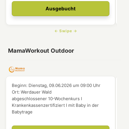
Ausgebucht
MamaWorkout Outdoor
Beginn:
Dienstag, 09.06.2026
um
09:00 Uhr
Beg
Ort:
Werdauer Wald
Ort
abgeschlossener 10-Wochenkurs I
abg
Krankenkassenzertifiziert I mit Baby in der
Kra
Babytrage
Kin