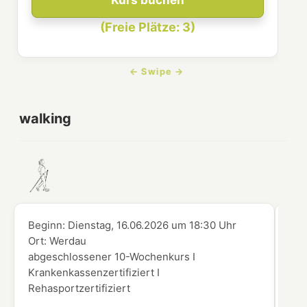
Kurs buchen
(Freie Plätze: 3)
walking
Beginn:
Dienstag, 16.06.2026
um
18:30 Uhr
Beg
Ort:
Werdau
Ort
abgeschlossener 10-Wochenkurs I
abg
Krankenkassenzertifiziert I
Kra
Rehasportzertifiziert
Reh