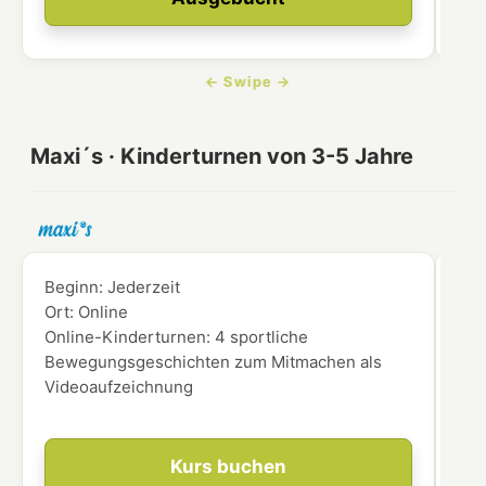
Maxi´s · Kinderturnen von 3-5 Jahre
Beginn:
Jederzeit
Beg
Ort:
Online
Ort
Online-Kinderturnen: 4 sportliche
für
Bewegungsgeschichten zum Mitmachen als
Videoaufzeichnung
Kurs buchen