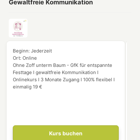
Gewaltfreie Kommunikation
Beginn:
Jederzeit
Beg
Ort:
Online
Ort
Ohne Zoff unterm Baum - GfK für entspannte
Möc
Festtage I gewaltfreie Kommunikation I
Aug
Onlinekurs I 3 Monate Zugang I 100% flexibel I
Vor
einmalig 19 €
gen
int
Ein
leg
res
Kurs buchen