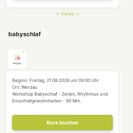
babyschlaf
Beginn:
Freitag, 21.08.2026
um
09:00 Uhr
Beg
Ort:
Werdau
Ort
Workshop Babyschlaf - Zeiten, Rhythmus und
Wor
Einschlafgewohnheiten - 90 Min.
die
Kurs buchen