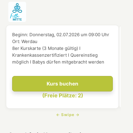
Beginn:
Donnerstag, 02.07.2026
um
09:00 Uhr
Beg
Ort:
Werdau
Ort
8er Kurskarte (3 Monate gültig) I
8er
Krankenkassenzertifiziert I Quereinstieg
Kra
möglich I Babys dürfen mitgebracht werden
mög
Kurs buchen
(Freie Plätze: 2)