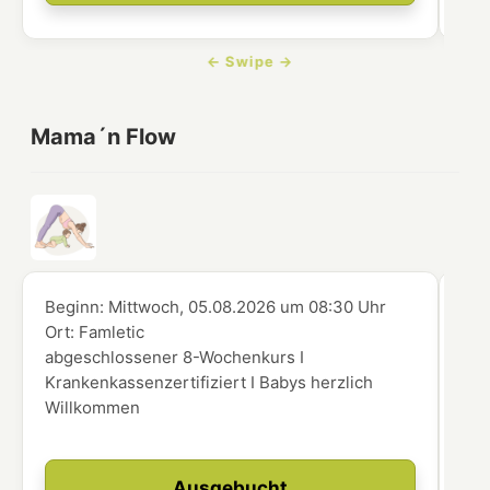
Mama´n Flow
Beginn:
Mittwoch, 05.08.2026
um
08:30 Uhr
Beg
Ort:
Famletic
Ort
abgeschlossener 8-Wochenkurs I
abg
Krankenkassenzertifiziert I Babys herzlich
Kra
Willkommen
Wi
Ausgebucht