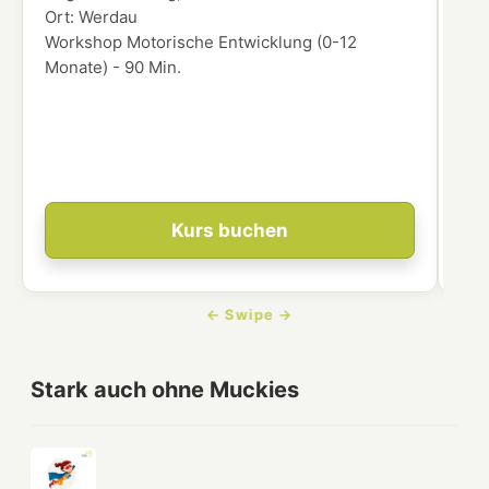
Ort:
Werdau
Ort
Workshop Motorische Entwicklung (0-12
In 
Monate) - 90 Min.
übe
Enk
ver
dei
Ent
Kurs buchen
Stark auch ohne Muckies