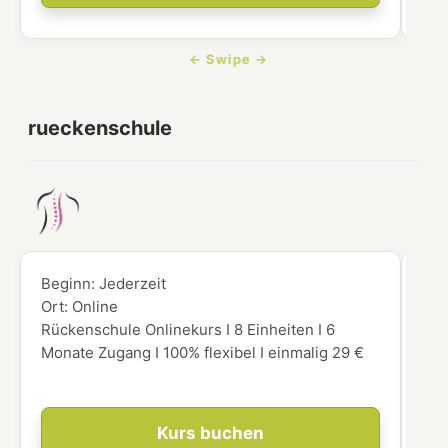
rueckenschule
Beginn:
Jederzeit
Beg
Ort:
Online
Ort
Rückenschule Onlinekurs I 8 Einheiten I 6
Du 
Monate Zugang I 100% flexibel I einmalig 29 €
Vid
für
Kurs buchen