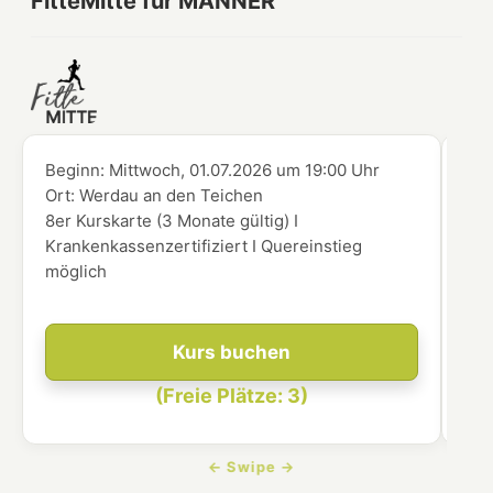
FitteMitte für MÄNNER
Beginn:
Mittwoch, 01.07.2026
um
19:00 Uhr
Beg
Ort:
Werdau an den Teichen
Ort
8er Kurskarte (3 Monate gültig) I
8er
Krankenkassenzertifiziert I Quereinstieg
Kra
möglich
mög
Kurs buchen
(Freie Plätze: 3)